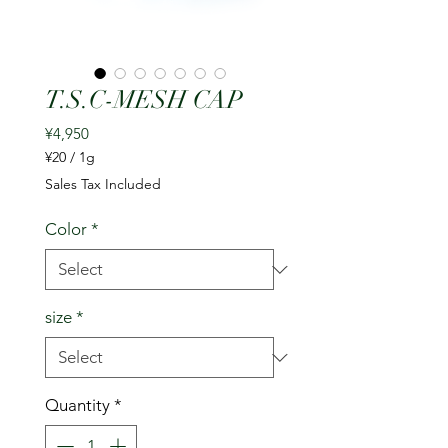
T.S.C-MESH CAP
Price
¥4,950
¥20
/
1g
¥20
Sales Tax Included
per
1
Color
*
Gram
size
*
Quantity
*