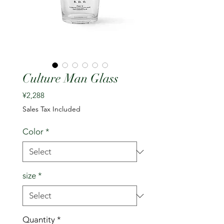
Culture Man Glass
Price
¥2,288
Sales Tax Included
Color
*
size
*
Quantity
*