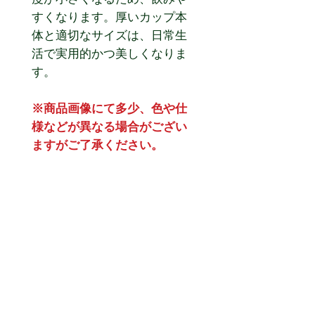
すくなります。厚いカップ本
体と適切なサイズは、日常生
活で実用的かつ美しくなりま
す。
※商品画像にて多少、色や仕
様などが異なる場合がござい
ますがご了承ください。
※こちらの商品は予約商品(10
月上旬入荷予定)になります。
予約商品につきまして以下の
内容をご確認ください。
●商品代金は予約購入時にク
レジット又はPayPalでの決済
となります。
●決済後のキャンセル・変更