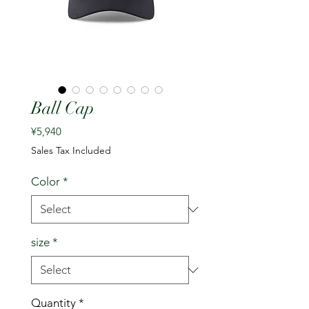
Ball Cap
Price
¥5,940
Sales Tax Included
Color
*
size
*
Quantity
*