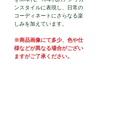
ンスタイルに表現し、日常の
コーディネートにさらなる楽
しみを加えています。
※商品画像にて多少、色や仕
様などが異なる場合がござい
ますがご了承ください。
※こちらの商品は予約商品(10
月上旬入荷予定)になります。
予約商品につきまして以下の
内容をご確認ください。
●商品代金は予約購入時にク
レジット又はPayPalでの決済
となります。
●決済後のキャンセル・変更
はできませんのでご注意くだ
さい。