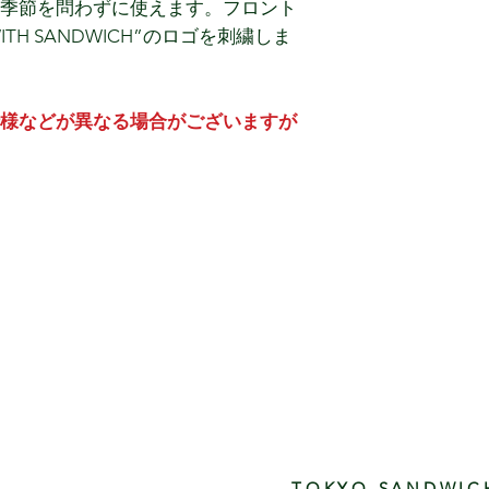
FREE•55 ～ 60
季節を問わずに使えます。フロント
※¥7.700-円(
※メーカー表記の
WITH SANDWICH”のロゴを刺繍しま
下の方は一律¥550
でご了承下さい。
※海外発送の場合
※予告なくデザイ
ます。
います。
※こちらの商品は
様などが異なる場合がございますが
※¥7.700-円(
の発送となります(1
下の方は一律¥550
す。
0月上旬入荷予定)になります。
※CEMENTカラ
内容をご確認ください。
いますのでご了承
ジット又はPayPalでの決済となり
※通常商品とご一
荷後ご一緒の配送
は必ず個別の決済
はできませんのでご注意ください。
※予約商品を個別
購入した場合、予約商品が入荷次第
発送する場合がご
在販売されている商品もご購入の際
します。
TOKYO SANDWIC