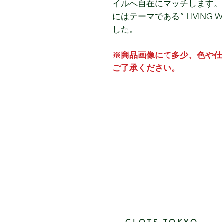
イルへ自在にマッチします。
にはテーマである” LIVING 
した。
※商品画像にて多少、色や仕
ご了承ください。
※こちらの商品は予約商品(1
予約商品につきまして以下の
●商品代金は予約購入時にクレ
ます。
●決済後のキャンセル・変更
●予約商品以外の商品と同時
ご一緒の配送となります。現
は、別々の決済にてお願い致
CLOTS TOKYO