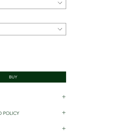
BUY
 NAVY
D POLICY
55 ～ 60cm（樹脂アジャスター）
ON 100%