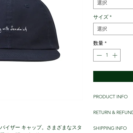
選択
サイズ
*
選択
数量
*
PRODUCT INFO
COLOR _ BLACK /
RETURN & REFUN
SIZE _ FREE（ 
CONTENT _ COTT
SIZE SPEC
バイザー キャップ。さまざまなスタ
SHIPPING INFO